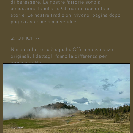
di benessere. Le nostre fattorie sono a
conduzione familiare. Gli edifici raccontano
storie. Le nostre tradizioni vivono, pagina dopo
pagina assieme a nuove idee.
2. UNICITÀ
Nessuna fattoria è uguale. Offriamo vacanze
originali. I dettagli fanno la differenza per
ognuno di Noi.
3. ISTRUZIONE
Vitelli che pascolano, le patate che crescono e
bambini, stanchi ma felici di rincorrere il
maialino. Molti conoscono l’agricoltura solo
grazie ai libri. I nostri cortili la insegnano con
l’esperienza dal vivo. Imparare. In tutti i sensi.
Con il cuore e con la mente.