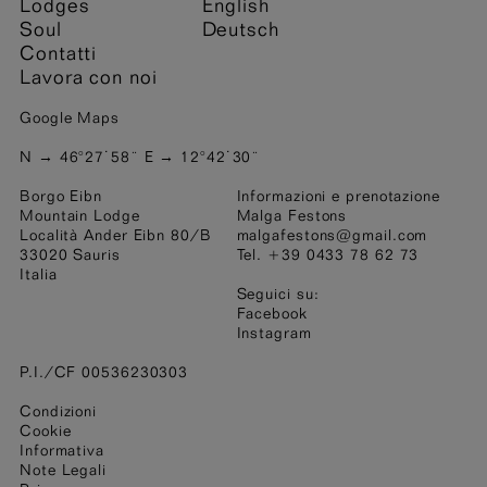
Lodges
English
Soul
Deutsch
Contatti
Lavora con noi
Google Maps
N → 46°27˙58¨ E → 12°42˙30¨
Borgo Eibn
Informazioni e prenotazione
Mountain Lodge
Malga Festons
Località Ander Eibn 80/B
malgafestons@gmail.com
33020 Sauris
Tel. +39 0433 78 62 73
Italia
Seguici su:
Facebook
Instagram
P.I./CF 00536230303
Condizioni
Cookie
Informativa
Note Legali